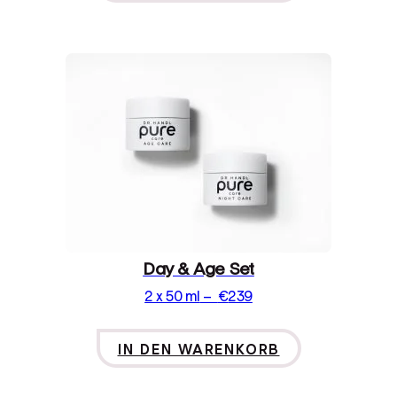
Day & Age Set
2 x 50 ml
–
€
239
IN DEN WARENKORB