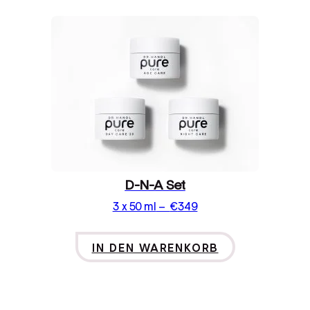
D-N-A Set
3 x 50 ml
–
€
349
IN DEN WARENKORB