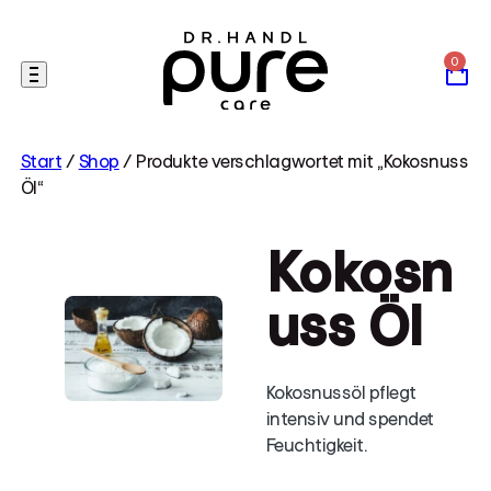
Skip
to
content
Start
/
Shop
/ Produkte verschlagwortet mit „Kokosnuss
Öl“
Kokosn
uss Öl
Kokosnussöl pflegt
intensiv und spendet
Feuchtigkeit.