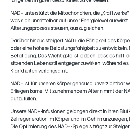
lange Zeit in guter Gesundheit zu verweilen.
NAD+ unterstützt die Mitochondrien, die „Kraftwerke“
was sich unmittelbar auf unser Energielevel auswirkt
Alterungsprozess steuern, auszugleichen.
Darüber hinaus steigert NAD+ die Fähigkeit des Körper
oder eine höhere Belastungsfähigkeit zu entwickeln. E
Betätigung. Das Wichtigste ist jedoch, dass es hilft
sitzenden Lebensstil entgegenzuwirken, während es
Krankheiten verlangsamt.
NAD+ ist für unseren Körper genauso unverzichtbar 
Erliegen käme. Mit zunehmendem Alter nimmt der NAD+-
aufzufüllen.
Unsere NAD+-Infusionen gelangen direkt in Ihren Blu
Zellregeneration im Körper und im Gehirn anzuregen,
Die Optimierung des NAD+-Spiegels trägt zur Steige