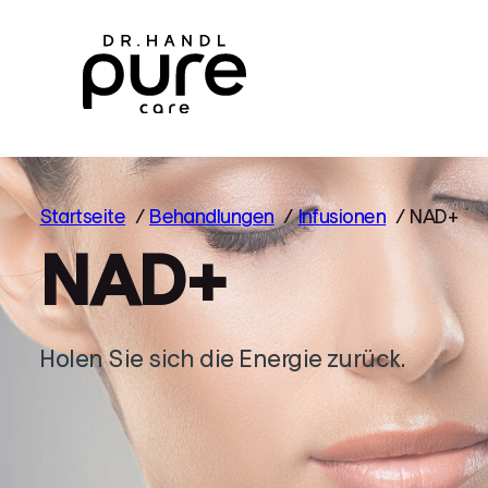
Skip
to
content
Startseite
Behandlungen
Infusionen
NAD+
N
A
D
+
Holen Sie sich die Energie zurück.