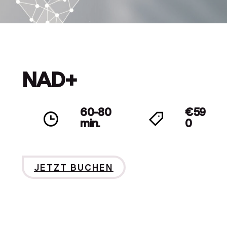
NAD+
60-80
€59
min.
0
JETZT BUCHEN