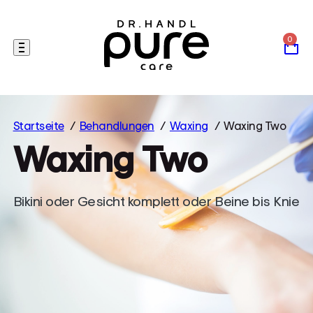
Skip
to
content
Startseite
Behandlungen
Waxing
Waxing Two
W
a
x
i
n
g
T
w
o
Bikini oder Gesicht komplett oder Beine bis Knie