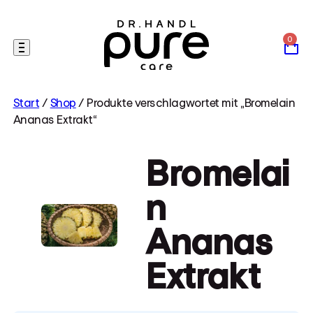
Skip
to
content
Start
/
Shop
/ Produkte verschlagwortet mit „Bromelain
Ananas Extrakt“
Bromelai
n
Ananas
Extrakt