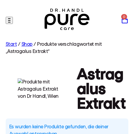
Skip
to
content
Start
/
Shop
/ Produkte verschlagwortet mit
„Astragalus Extrakt“
Astrag
alus
Extrakt
Es wurden keine Produkte gefunden, die deiner
Auswahl entsprechen.